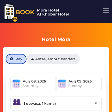
Mora Hotel
BOOK
Al Khobar Hotel
Hotel Mora
🏨 Stay
🚗 Antar-jemput bandara
Saturday
Sunday
▼