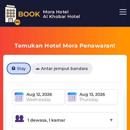
Mora Hotel
BOOK
Al Khobar Hotel
Temukan Hotel Mora Penawaran!
🏨 Stay
🚗 Antar-jemput bandara
Wednesday
Thursday
▼