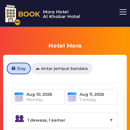
Mora Hotel
BOOK
Al Khobar Hotel
Hotel Mora
🏨 Stay
🚗 Antar-jemput bandara
Monday
Tuesday
▼