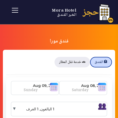
حجز
Mora Hotel
الخبر الفندق
فندق مورا
🏨 الفندق
🚗 خدمة نقل المطار
Sunday
Saturday
▼